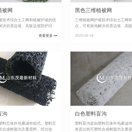
植被网
黑色三维植被网
坡技术综合土工网和植被护坡的优
三维植被网护坡技术综合土工网
解决岩质边坡、高陡边坡防护问
点，可有效地解决岩质边坡、高
表明，三维植被网护坡对边坡的稳
题。应用实例表明，三维植被网
查看更多
2020-06-26
防护效果非常好。近年来出现的三
定极为有利，防护效果非常好。
术不仅显著提高了边坡...
维植被网护坡技术不仅显著提高了边
盲沟
白色塑料盲沟
塑料芯体外包裹滤布组式。塑料芯
塑料盲沟是由塑料芯体外包裹滤
性合成树脂为主要原料，经过改
体是以热可塑性合成树脂为主要