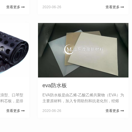
压出细的塑料丝
利用“毛细”现象和“虹吸”原理、集吸水、透水、排
查看更多
2020-06-26
查看更多
料丝在结点上熔
水为一体，具有工程设计要求的耐压、透水及反
体...
滤作用。不因地质、地理温度...
eva防水板
波浪型、口琴型
EVA防水板是由乙烯-乙酸乙烯共聚物（EVA）为
塑料芯板，是排
主要原材料，加入专用助剂和抗老化剂，经熔
联十字，两面以
融、塑化、挤出、三辊压延、成型、卷取等工序
查看更多
2020-06-26
查看更多
带起支撑作用并
制成的具有一定厚度的片状防水材料，在GB501
...
08-2008《地下工...