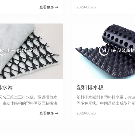
态下，通过喷咀挤压出细的塑料丝
性，在热熔状态下，通过喷咀挤
查看更多
2020-06-26
型装置将挤出的塑料丝在结点上熔
条，再通过成型装置将挤出的塑
体网状结构。塑料芯体...
接，形成三维立体网状结构。塑料芯
排水网
塑料排水板
又名三维土工排水板、隧道排放水
塑料排水板别名塑料排水带，有
）由立体结构的塑料网双面粘接渗
等多种形状。中间是挤出成型的
，可替代传统的沙粒和砾石层，主
水带的骨架和通道，其断面呈并
查看更多
2020-06-26
埋场、路基和隧道内壁的排水。产
非织造土工织物包裹作滤层，芯
于铁路、公路、隧道...
将滤层渗进来的水向上排出，是淤泥