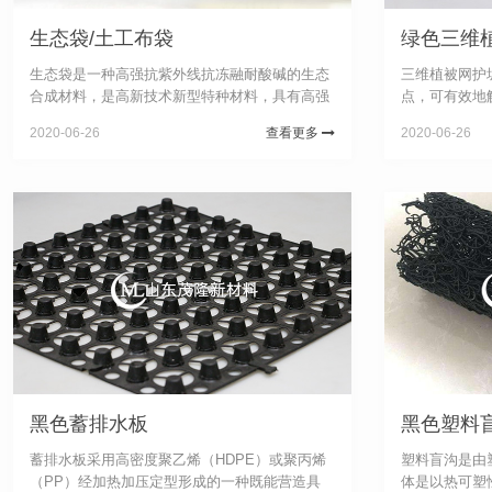
生态袋/土工布袋
绿色三维
生态袋是一种高强抗紫外线抗冻融耐酸碱的生态
三维植被网护
合成材料，是高新技术新型特种材料，具有高强
点，可有效地
抗UV耐酸碱抗腐蚀抗冻融作可达到70年以上不
题。应用实例
2020-06-26
查看更多
2020-06-26
降解，是真正实现了零污染。主要运用于建造柔
定极为有利，
性生态边坡。生态袋具有...
维植被网护坡技
黑色蓄排水板
黑色塑料
蓄排水板采用高密度聚乙烯（HDPE）或聚丙烯
塑料盲沟是由
（PP）经加热加压定型形成的一种既能营造具
体是以热可塑