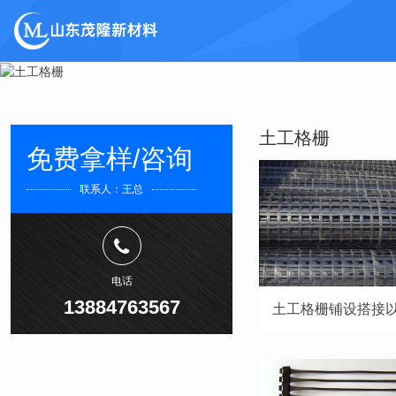
土工格栅
免费拿样/咨询
联系人：王总
电话
13884763567