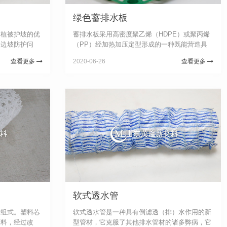
绿色蓄排水板
和植被护坡的优
蓄排水板采用高密度聚乙烯（HDPE）或聚丙烯
陡边坡防护问
（PP）经加热加压定型形成的一种既能营造具
护坡对边坡的稳
有一定立体空间支撑刚度的排水通道，又可蓄水
查看更多
2020-06-26
查看更多
近年来出现的三
的一种轻型板材。该种板材自身就具有蓄水、排
坡...
水两种综合功能，板材具有空间刚...
软式透水管
布组式。塑料芯
软式透水管是一种具有倒滤透（排）水作用的新
原料，经过改
型管材，它克服了其他排水管材的诸多弊病，它