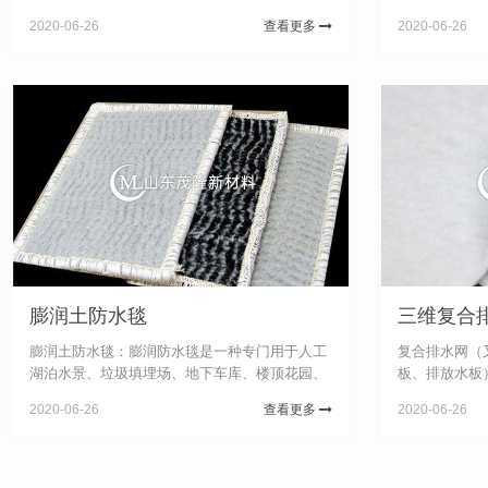
有一定立体空间支撑刚度的排水通道，又可蓄水
性，在热熔状
2020-06-26
查看更多
2020-06-26
的一种轻型板材。该种板材自身就具有蓄水、排
条，再通过成
水两种综合功能，板材具有空间刚...
接，形成三维立
膨润土防水毯
三维复合
膨润土防水毯：膨润防水毯是一种专门用于人工
复合排水网（
湖泊水景、垃圾填埋场、地下车库、楼顶花园、
板、排放水板
水池、油库及化学品堆场等防渗漏的土工合成材
水土工布组成
2020-06-26
查看更多
2020-06-26
料，它是由高膨胀性的钠基膨润土填充在特制的
要用于垃圾填
复合土工布和无纺布之间，用针刺法...
品用途：主要用