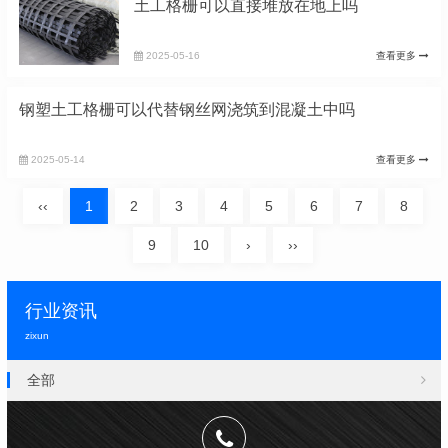
土工格栅可以直接堆放在地上吗
2025-05-16
查看更多
钢塑土工格栅可以代替钢丝网浇筑到混凝土中吗
2025-05-14
查看更多
‹‹
1
2
3
4
5
6
7
8
9
10
›
››
行业资讯
zixun
全部