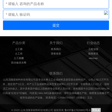
产品分类
关于我们
行业动态
土工膜
联系我们
工程业绩
土工布
荣誉资质
新闻资讯
土工格栅
sitemap
防水板排水网
联系我们
山东茂隆新材料科技有限公司是专业从事土工合成材料及新型复合材料生产。公司占地12万平方
米，固定资产1亿元，年产土工合成材料及新型复合材料1.2亿平方米，年销售收入2.2亿元，现有
员工300余人，其中具有高中级以上职称的专业技术人员30名，拥有德国卡尔迈耶( KARLMALIM
O)高速“拉舍尔”经编机、玛里莫( MALIMO)多轴向织机、塑料拉伸格栅生产线、钢塑复合格栅生产
线等先进的生产设备。 联系电话：13884763567（同微信）王总
51La
© 2020 山东茂隆新材料科技有限公司 版权所有
鲁ICP备17020802号-9