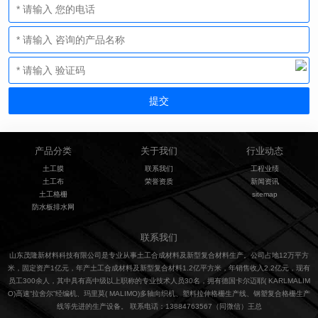
产品分类
关于我们
行业动态
土工膜
联系我们
工程业绩
土工布
荣誉资质
新闻资讯
土工格栅
sitemap
防水板排水网
联系我们
山东茂隆新材料科技有限公司是专业从事土工合成材料及新型复合材料生产。公司占地12万平方
米，固定资产1亿元，年产土工合成材料及新型复合材料1.2亿平方米，年销售收入2.2亿元，现有
员工300余人，其中具有高中级以上职称的专业技术人员30名，拥有德国卡尔迈耶( KARLMALIM
O)高速“拉舍尔”经编机、玛里莫( MALIMO)多轴向织机、塑料拉伸格栅生产线、钢塑复合格栅生产
线等先进的生产设备。 联系电话：13884763567（同微信）王总