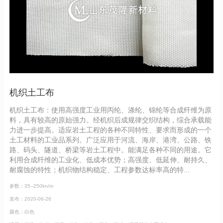
机织土工布
机织土工布：使用高强度工业用丙纶、涤纶、锦纶等合成纤维为原
料，具有较高的原始强力。经机织后成规律交织结构，综合承载能
力进一步提高。适应岩土工程的各种不同特性、要求而形成的一个
土工材料的工业品系列。广泛应用于河流、海岸、港湾、公路、铁
路、码头、隧道、桥梁等岩土工程中。能满足各种不同的用途。它
利用合成纤维的工业化、低成本优势；高强度、低延伸、耐持久、
耐腐蚀的特性；机织物结构稳定、工程参数达标率高的特...
参数：35--250kn/m
发布：2020-06-26
颜色：白色