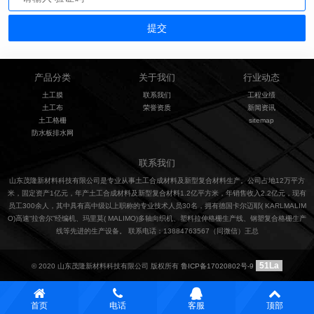
产品分类
关于我们
行业动态
土工膜
联系我们
工程业绩
土工布
荣誉资质
新闻资讯
土工格栅
sitemap
防水板排水网
联系我们
山东茂隆新材料科技有限公司是专业从事土工合成材料及新型复合材料生产。公司占地12万平方
米，固定资产1亿元，年产土工合成材料及新型复合材料1.2亿平方米，年销售收入2.2亿元，现有
员工300余人，其中具有高中级以上职称的专业技术人员30名，拥有德国卡尔迈耶( KARLMALIM
O)高速“拉舍尔”经编机、玛里莫( MALIMO)多轴向织机、塑料拉伸格栅生产线、钢塑复合格栅生产
线等先进的生产设备。 联系电话：13884763567（同微信）王总
51La
© 2020 山东茂隆新材料科技有限公司 版权所有
鲁ICP备17020802号-9
首页
电话
客服
顶部